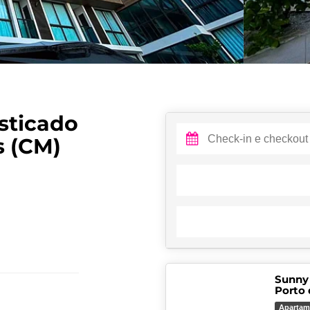
isticado
s (CM)
Sunny 
Porto 
Apartam