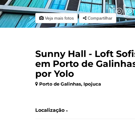
Veja mais fotos
Compartilhar
Sunny Hall - Loft Sof
em Porto de Galinha
por Yolo
Porto de Galinhas, Ipojuca
‎ ‎ ‎‎ ‎ ‎‎ ‎ ‎‎ ‎ ‎‎ ‎ ‎
Localização