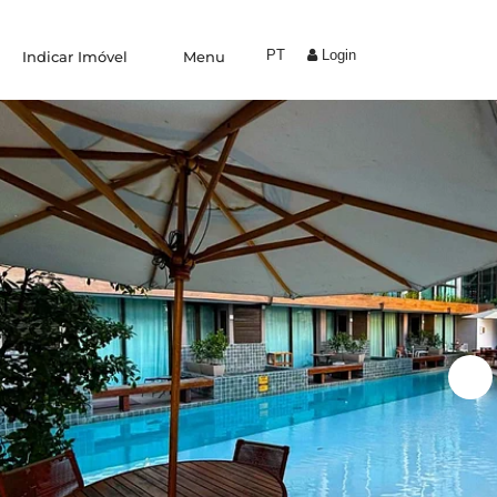
PT
Login
Indicar Imóvel
Menu
Experiências
Trabalhe Conosco
Condomínio by Yolo
Coliving
Indique um amigo
Área do proprietário
Blog
Fale conosco