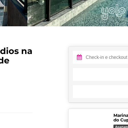
dios na
de
Marina
do Cu
Apartam