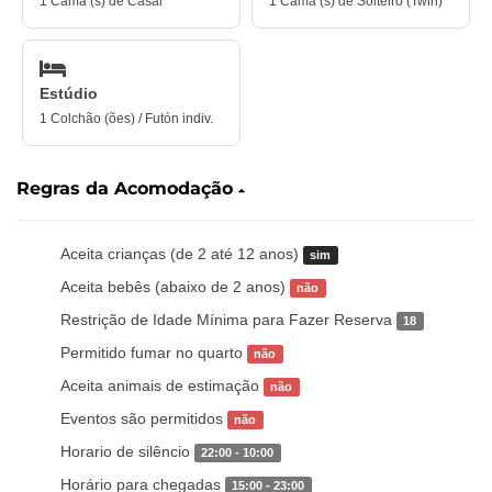
1 Cama (s) de Casal
1 Cama (s) de Solteiro (Twin)
Estúdio
1 Colchão (ões) / Futón indiv.
Regras da Acomodação
Aceita crianças (de 2 até 12 anos)
sim
Aceita bebês (abaixo de 2 anos)
não
Restrição de Idade Mínima para Fazer Reserva
18
Permitido fumar no quarto
não
Aceita animais de estimação
não
Eventos são permitidos
não
Horario de silêncio
22:00 - 10:00
Horário para chegadas
15:00 - 23:00