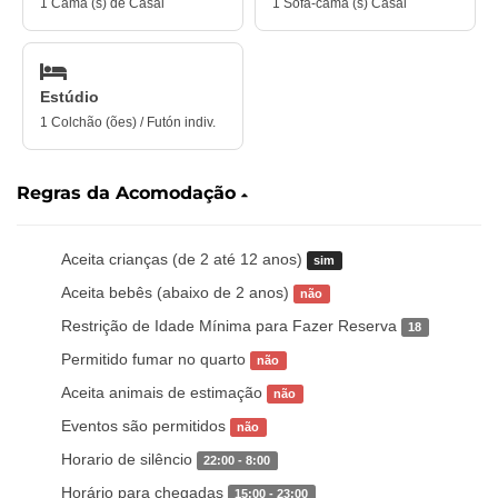
1 Cama (s) de Casal
1 Sofá-cama (s) Casal
Estúdio
1 Colchão (ões) / Futón indiv.
Regras da Acomodação
Aceita crianças (de 2 até 12 anos)
sim
Aceita bebês (abaixo de 2 anos)
não
Restrição de Idade Mínima para Fazer Reserva
18
Permitido fumar no quarto
não
Aceita animais de estimação
não
Eventos são permitidos
não
Horario de silêncio
22:00 - 8:00
Horário para chegadas
15:00 - 23:00