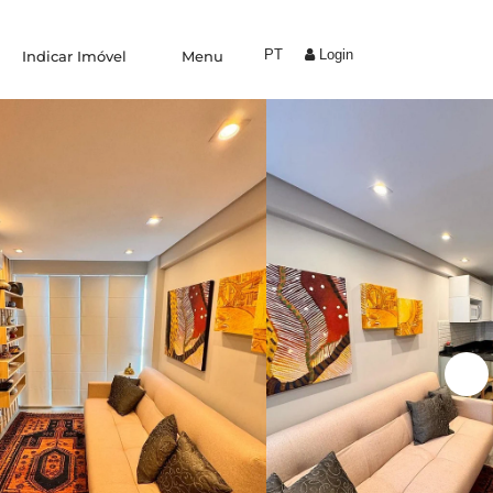
PT
Login
Indicar Imóvel
Menu
Experiências
Trabalhe Conosco
Condomínio by Yolo
Coliving
Indique um amigo
Área do proprietário
Blog
Fale conosco