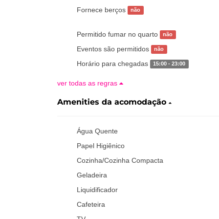
Fornece berços
não
Permitido fumar no quarto
não
Eventos são permitidos
não
Horário para chegadas
15:00 - 23:00
ver todas as regras
Amenities da acomodação
Água Quente
Papel Higiênico
Cozinha/Cozinha Compacta
Geladeira
Liquidificador
Cafeteira
TV