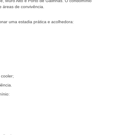
pe, Muro Alto e Porto de Galinhas. O condomínio
e áreas de convivência.
onar uma estadia prática e acolhedora:
 cooler;
ência.
ínio: