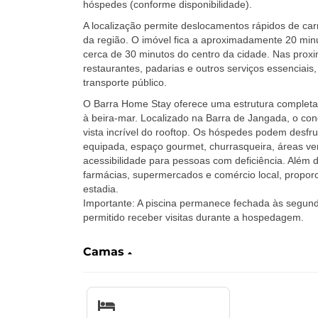
hóspedes (conforme disponibilidade).
A localização permite deslocamentos rápidos de carr
da região. O imóvel fica a aproximadamente 20 minu
cerca de 30 minutos do centro da cidade. Nas prox
restaurantes, padarias e outros serviços essenciais,
transporte público.
‎O Barra Home Stay oferece uma estrutura completa 
à beira-mar. Localizado na Barra de Jangada, o co
vista incrível do rooftop. Os hóspedes podem desfrut
equipada, espaço gourmet, churrasqueira, áreas ver
acessibilidade para pessoas com deficiência. Além d
farmácias, supermercados e comércio local, propo
estadia.
Importante: A piscina permanece fechada às segund
permitido receber visitas durante a hospedagem.
Camas