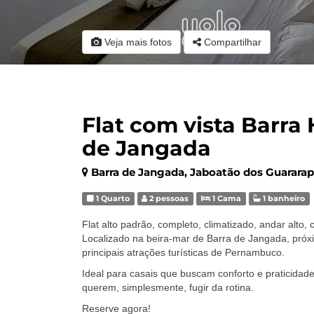
Veja mais fotos
Compartilhar
Flat com vista Barra
de Jangada
Barra de Jangada, Jaboatão dos Guarara
1 Quarto
2 pessoas
1 Cama
1 banheiro
Flat alto padrão, completo, climatizado, andar alto,
Localizado na beira-mar de Barra de Jangada, próxi
principais atrações turísticas de Pernambuco.
Ideal para casais que buscam conforto e praticidad
querem, simplesmente, fugir da rotina.
Reserve agora!