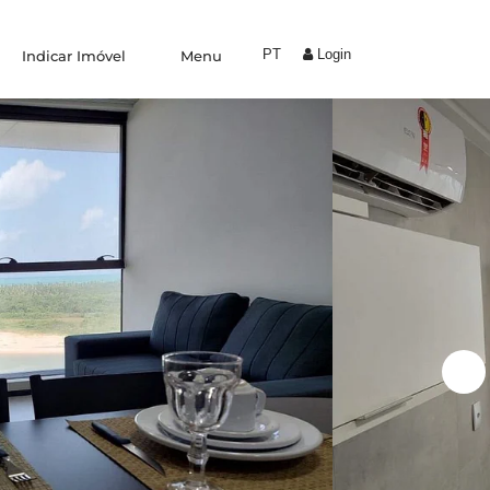
PT
Login
Indicar Imóvel
Menu
Experiências
Trabalhe Conosco
Condomínio by Yolo
Coliving
Indique um amigo
Área do proprietário
Blog
Fale conosco