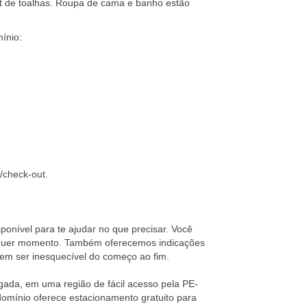
it de toalhas. Roupa de cama e banho estão
ínio:
/check-out.
sponível para te ajudar no que precisar. Você
lquer momento. Também oferecemos indicações
gem ser inesquecível do começo ao fim.
gada, em uma região de fácil acesso pela PE-
domínio oferece estacionamento gratuito para