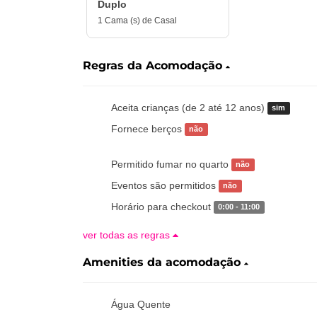
Duplo
1 Cama (s) de Casal
Regras da Acomodação
Aceita crianças (de 2 até 12 anos)
sim
Fornece berços
não
Permitido fumar no quarto
não
Eventos são permitidos
não
Horário para checkout
0:00 - 11:00
ver todas as regras
Amenities da acomodação
Água Quente