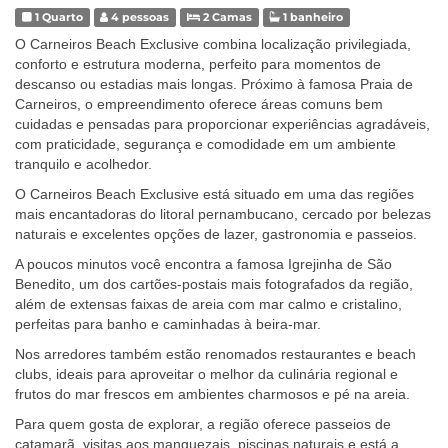
1 Quarto
4 pessoas
2 Camas
1 banheiro
O Carneiros Beach Exclusive combina localização privilegiada,
conforto e estrutura moderna, perfeito para momentos de
descanso ou estadias mais longas. Próximo à famosa Praia de
Carneiros, o empreendimento oferece áreas comuns bem
cuidadas e pensadas para proporcionar experiências agradáveis,
com praticidade, segurança e comodidade em um ambiente
tranquilo e acolhedor.
O Carneiros Beach Exclusive está situado em uma das regiões
mais encantadoras do litoral pernambucano, cercado por belezas
naturais e excelentes opções de lazer, gastronomia e passeios.
A poucos minutos você encontra a famosa Igrejinha de São
Benedito, um dos cartões-postais mais fotografados da região,
além de extensas faixas de areia com mar calmo e cristalino,
perfeitas para banho e caminhadas à beira-mar.
Nos arredores também estão renomados restaurantes e beach
clubs, ideais para aproveitar o melhor da culinária regional e
frutos do mar frescos em ambientes charmosos e pé na areia.
Para quem gosta de explorar, a região oferece passeios de
catamarã, visitas aos manguezais, piscinas naturais e está a