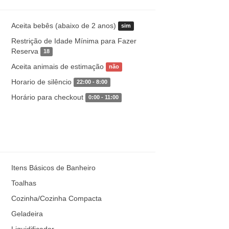
Aceita bebês (abaixo de 2 anos)
sim
Restrição de Idade Mínima para Fazer
Reserva
18
Aceita animais de estimação
não
Horario de silêncio
22:00 - 8:00
Horário para checkout
0:00 - 11:00
Itens Básicos de Banheiro
Toalhas
Cozinha/Cozinha Compacta
Geladeira
Liquidificador