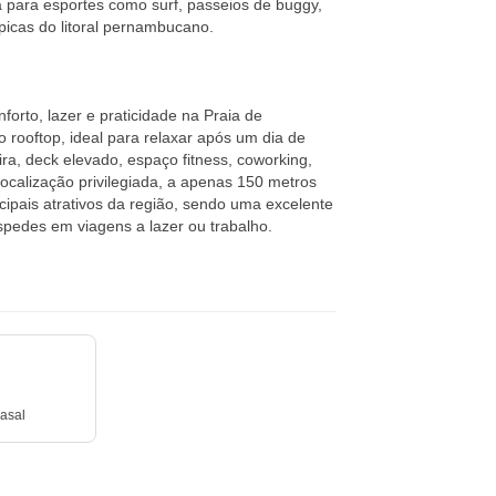
 para esportes como surf, passeios de buggy,
picas do litoral pernambucano.
forto, lazer e praticidade na Praia de
rooftop, ideal para relaxar após um dia de
a, deck elevado, espaço fitness, coworking,
 localização privilegiada, a apenas 150 metros
ncipais atrativos da região, sendo uma excelente
spedes em viagens a lazer ou trabalho.
asal