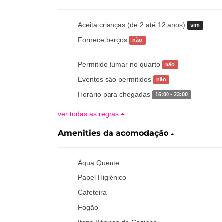
Aceita crianças (de 2 até 12 anos)
sim
Fornece berços
não
Permitido fumar no quarto
não
Eventos são permitidos
não
Horário para chegadas
15:00 - 23:00
ver todas as regras
Amenities da acomodação
Água Quente
Papel Higiênico
Cafeteira
Fogão
Itens Básicos de Cozinha