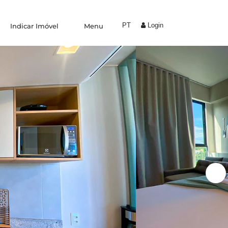
PT
Login
Indicar Imóvel
Menu
Experiências
Trabalhe Conosco
Condomínio by Yolo
Coliving
Indique um amigo
Área do proprietário
Blog
Fale conosco