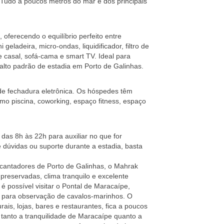
o. Tudo a poucos metros do mar e dos principais
oferecendo o equilíbrio perfeito entre
geladeira, micro-ondas, liquidificador, filtro de
 casal, sofá-cama e smart TV. Ideal para
alto padrão de estadia em Porto de Galinhas.
 de fechadura eletrônica. Os hóspedes têm
o piscina, coworking, espaço fitness, espaço
das 8h às 22h para auxiliar no que for
 dúvidas ou suporte durante a estadia, basta
cantadores de Porto de Galinhas, o Mahrak
preservadas, clima tranquilo e excelente
 possível visitar o Pontal de Maracaípe,
a para observação de cavalos-marinhos. O
ais, lojas, bares e restaurantes, fica a poucos
 tanto a tranquilidade de Maracaípe quanto a