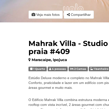
Veja mais fotos
Compartilhar
Mahrak Villa - Studi
praia #409
Maracaípe, Ipojuca
1 Quarto
4 pessoas
2 Camas
1 banheiro
Estúdio Deluxe moderno e completo no Mahrak Vill
Conforto, praticidade e lazer em um edifício com pis
áreas gourmet e muito mais.
O Edifício Mahrak Villa combina estrutura moderna e
rooftop com vista incrível, 2 áreas gourmet com chu