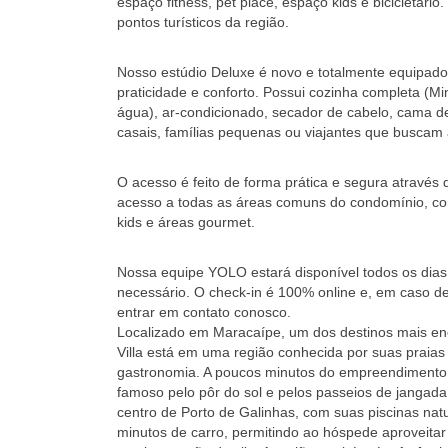
espaço fitness, pet place, espaço kids e bicicletári
pontos turísticos da região.
Nosso estúdio Deluxe é novo e totalmente equipado, 
praticidade e conforto. Possui cozinha completa (Mini 
água), ar-condicionado, secador de cabelo, cama de
casais, famílias pequenas ou viajantes que buscam 
O acesso é feito de forma prática e segura através
acesso a todas as áreas comuns do condomínio, com
kids e áreas gourmet.
Nossa equipe YOLO estará disponível todos os dias 
necessário. O check-in é 100% online e, em caso de
entrar em contato conosco.
‎Localizado em Maracaípe, um dos destinos mais en
Villa está em uma região conhecida por suas praias 
gastronomia. A poucos minutos do empreendimento é
famoso pelo pôr do sol e pelos passeios de jangad
centro de Porto de Galinhas, com suas piscinas natur
minutos de carro, permitindo ao hóspede aproveitar