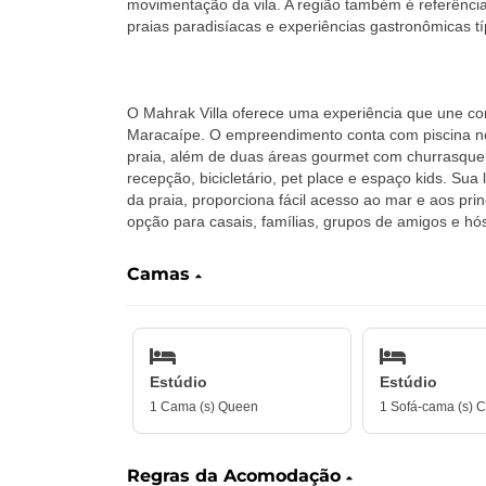
movimentação da vila. A região também é referência
praias paradisíacas e experiências gastronômicas tí
‎ ‎ ‎ ‎ ‎ ‎ ‎ ‎‎ ‎ ‎ ‎ ‎ ‎ ‎ ‎
‎O Mahrak Villa oferece uma experiência que une con
Maracaípe. O empreendimento conta com piscina no 
praia, além de duas áreas gourmet com churrasqueir
recepção, bicicletário, pet place e espaço kids. Sua
da praia, proporciona fácil acesso ao mar e aos pri
opção para casais, famílias, grupos de amigos e hó
Camas
Estúdio
Estúdio
1 Cama (s) Queen
1 Sofá-cama (s) C
Regras da Acomodação