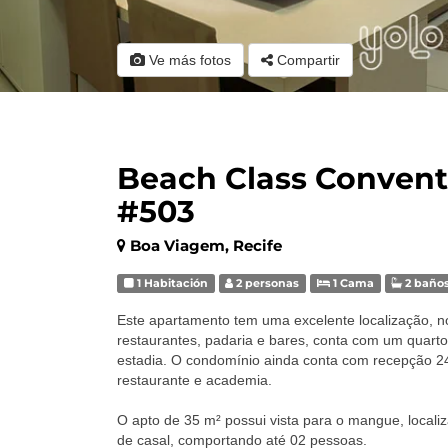
Ve más fotos
Compartir
Beach Class Conventi
#503
Boa Viagem, Recife
1 Habitación
2 personas
1 Cama
2 baño
Este apartamento tem uma excelente localização, n
restaurantes, padaria e bares, conta com um quarto
estadia. O condomínio ainda conta com recepção 24
restaurante e academia.
O apto de 35 m² possui vista para o mangue, local
de casal, comportando até 02 pessoas.