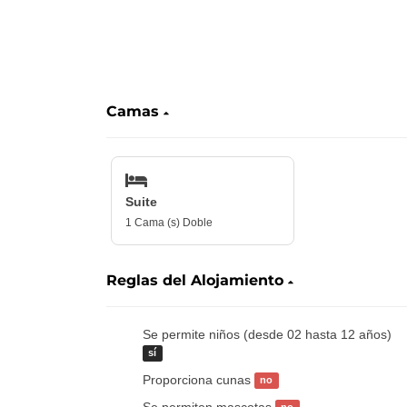
‎ ‎ ‎ ‎ ‎ ‎ ‎ ‎
Camas
Suite
1 Cama (s) Doble
Reglas del Alojamiento
Se permite niños (desde 02 hasta 12 años)
sí
Proporciona cunas
no
Se permiten mascotas