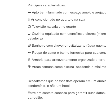
Principais características:
🛏️ Apto bem-iluminado com espaço amplo e arejado
❄️ Ar condicionado no quarto e na sala
📺 Televisão na sala e no quarto
🍳 Cozinha equipada com utensílios e eletros (microo
geladeira)
🛁 Banheiro com chuveiro revitalizante (água quent
🛏️ Roupa de cama e banho fornecida para sua conv
🚪 Armário para armazenamento organizado e ferro
🌴 Áreas comuns como piscina, academia e mini me
Ressaltamos que nossos flats operam em um ambien
condomínio, e não um hotel.
Entre em contato conosco para garantir suas datas
da região.