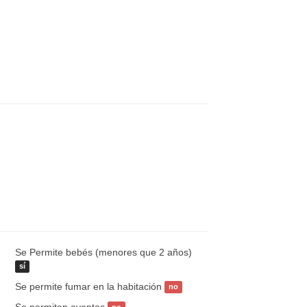
Se Permite bebés (menores que 2 años)
sí
Se permite fumar en la habitación
no
Se permiten eventos