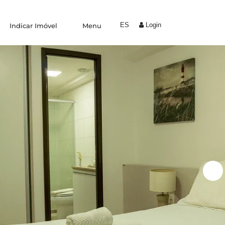
ES
Login
Indicar Imóvel
Menu
Experiências
Trabalhe Conosco
Condomínio by Yolo
Coliving
Indique um amigo
Área do proprietário
Blog
Fale conosco