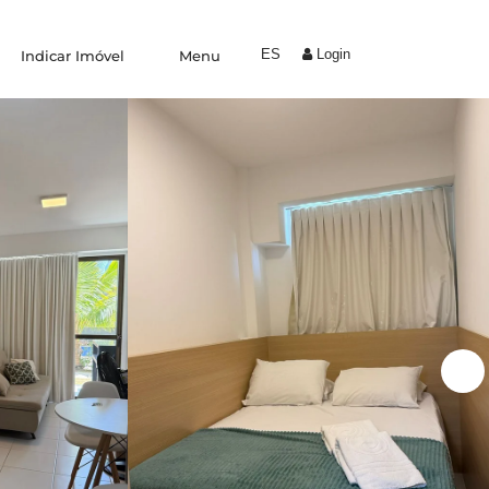
ES
Login
Indicar Imóvel
Menu
Experiências
Trabalhe Conosco
Condomínio by Yolo
Coliving
Indique um amigo
Área do proprietário
Blog
Fale conosco