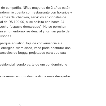
s de compañía. Niños mayores de 2 años están
condominio cuenta con restaurante con horarios y
a antes del check-in, servicios adicionales de
al de R$ 100,00, si se solicita con hasta 24
n coche (espacio demarcado). No se permiten
an en un entorno residencial y forman parte de
ersonas.
parque aquático, loja de conveniência e a
 energias. Além disso, você pode desfrutar dos
passeios de buggy, projetados para que sua
esidencial, sendo parte de um condomínio, e
 e reservar em um dos destinos mais desejados