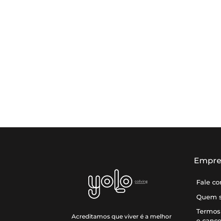
Empre
Fale c
Quem 
Termos 
Acreditamos que viver é a melhor
e canc