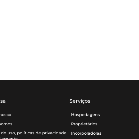
sa
Serviços
onosco
Hospedagens
somos
Proprietários
de uso, políticas de privacidade
Incorporadoras
elamento