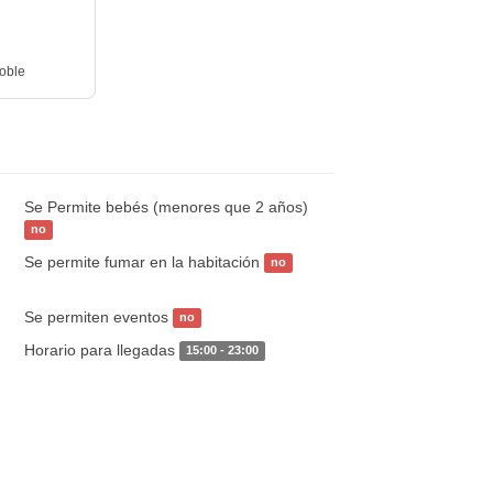
oble
Se Permite bebés (menores que 2 años)
no
Se permite fumar en la habitación
no
Se permiten eventos
no
Horario para llegadas
15:00 - 23:00