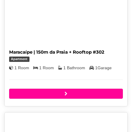
Maracaípe | 150m da Praia + Rooftop #302
Apartment
1 Room
1 Room
1 Bathroom
1Garage