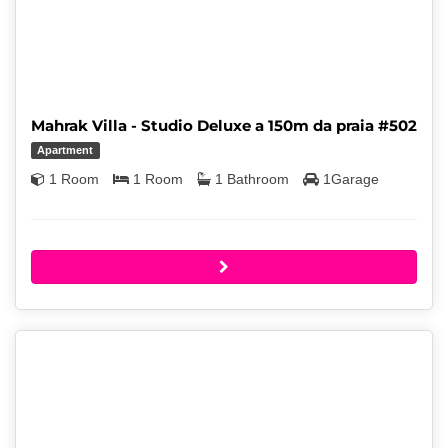
Mahrak Villa - Studio Deluxe a 150m da praia #502
Apartment
1 Room
1 Room
1 Bathroom
1Garage