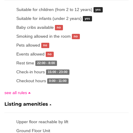
Suitable for children (from 2 to 12 years)
yes
Suitable for infants (under 2 years)
yes
Baby cribs available
no
Smoking allowed in the room
no
Pets allowed
no
Events allowed
no
Rest time
22:00 - 8:00
Check-in hours
15:00 - 23:00
Checkout hours
0:00 - 11:00
see all rules
Listing amenities
Upper floor reachable by lift
Ground Floor Unit