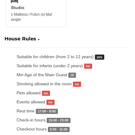
Studio
1 Mattress / Futon (s) Mat
single
House Rules
Suitable for children (from 2 to 12 years)
yes
Suitable for infants (under 2 years)
no
Min Age of the Main Guest
18
Smoking allowed in the room
no
Pets allowed
no
Events allowed
no
Rest time
17:00 - 8:00
Check-in hours
15:00 - 23:00
Checkout hours
0:00 - 11:00