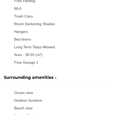
Free Parking
Wi-fi
Trash Cans
Room Darkening Shades
Hangers
Bed linens
Long Term Stays Allowed
Area - 38.55 (m²)
Free Garage 1
Surrounding amenities
Ocean view
Outdoor furniture
Beach view