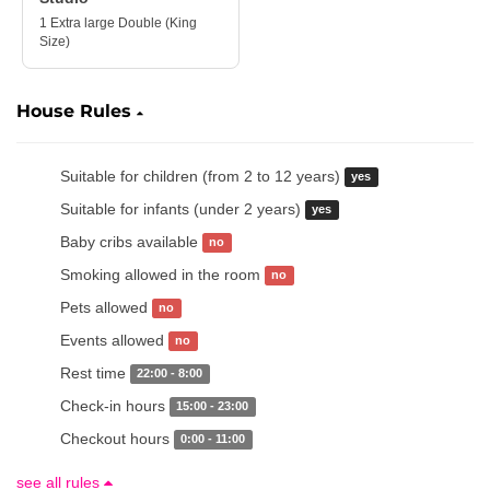
1 Extra large Double (King
Size)
House Rules
Suitable for children (from 2 to 12 years)
yes
Suitable for infants (under 2 years)
yes
Baby cribs available
no
Smoking allowed in the room
no
Pets allowed
no
Events allowed
no
Rest time
22:00 - 8:00
Check-in hours
15:00 - 23:00
Checkout hours
0:00 - 11:00
see all rules